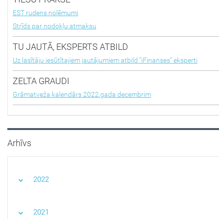
EST rudens nolēmumi
Strīds par nodokļu atmaksu
TU JAUTĀ, EKSPERTS ATBILD
Uz lasītāju iesūtītajiem jautājumiem atbild “iFinanses” eksperti
ZELTA GRAUDI
Grāmatveža kalendārs 2022.gada decembrim
Arhīvs
2022
2021