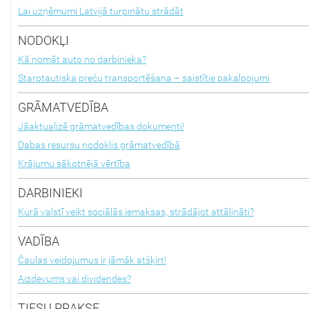
Lai uzņēmumi Latvijā turpinātu strādāt
NODOKĻI
Kā nomāt auto no darbinieka?
Starptautiska preču transportēšana – saistītie pakalpojumi
GRĀMATVEDĪBA
Jāaktualizē grāmatvedības dokumenti!
Dabas resursu nodoklis grāmatvedībā
Krājumu sākotnējā vērtība
DARBINIEKI
Kurā valstī veikt sociālās iemaksas, strādājot attālināti?
VADĪBA
Čaulas veidojumus ir jāmāk atšķirt!
Aizdevums vai dividendes?
TIESU PRAKSE