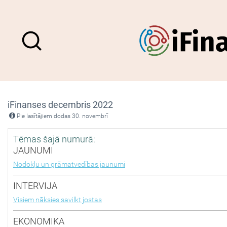
iFinanses decembris 2022
Pie lasītājiem dodas 30. novembrī
Tēmas šajā numurā:
JAUNUMI
Nodokļu un grāmatvedības jaunumi
INTERVIJA
Visiem nāksies savilkt jostas
EKONOMIKA