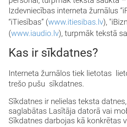
personai, turpmāk tekstā saukta 
Izdevniecības interneta žurnālus “i
“iTiesības” (
www.itiesibas.lv
), "iBiz
(
www.iaudio.lv
), turpmāk tekstā sau
Kas ir sīkdatnes?
Interneta žurnālos tiek lietotas lie
trešo pušu sīkdatnes.
Sīkdatnes ir nelielas teksta datnes,
saglabātas Lasītāja datorā vai mob
Sīkdatnes darbojas kā konkrētas vi