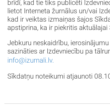
brīdī, kad tie tiks publicēti Izdevn
lietot Interneta žurnālus un/vai I
kad ir veiktas izmaiņas šajos Sīk
apstiprina, ka ir piekritis aktuālaj
Jebkuru neskaidrību, ierosinājum
sazināties ar Izdevniecību pa tālr
info@izurnali.lv.
Sīkdatņu noteikumi atjaunoti 08.1