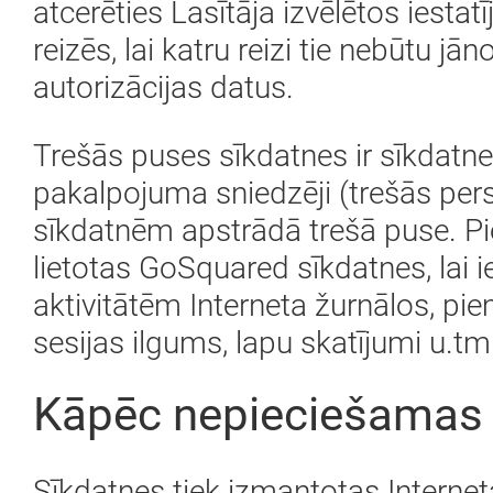
atcerēties Lasītāja izvēlētos ies
reizēs, lai katru reizi tie nebūtu j
autorizācijas datus.
Trešās puses sīkdatnes ir sīkdatnes,
pakalpojuma sniedzēji (trešās per
sīkdatnēm apstrādā trešā puse. Pi
lietotas GoSquared sīkdatnes, lai i
aktivitātēm Interneta žurnālos, pi
sesijas ilgums, lapu skatījumi u.t
Kāpēc nepieciešamas 
Sīkdatnes tiek izmantotas Interneta