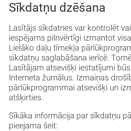
Sīkdatņu dzēšana
Lasītājs sīkdatnes var kontrolēt v
iespējams pilnvērtīgi izmantot visa
Lielāko daļu tīmekļa pārlūkprogramm
sīkdatņu saglabāšana ierīcē. Tomēr 
Lasītājam atsevišķi iestatījumi būs
Interneta žurnālus. Izmaiņas drošīb
pārlūkprogrammai atsevišķi un iz
atšķirties.
Sīkāka informācija par sīkdatņu 
pieejama šeit: