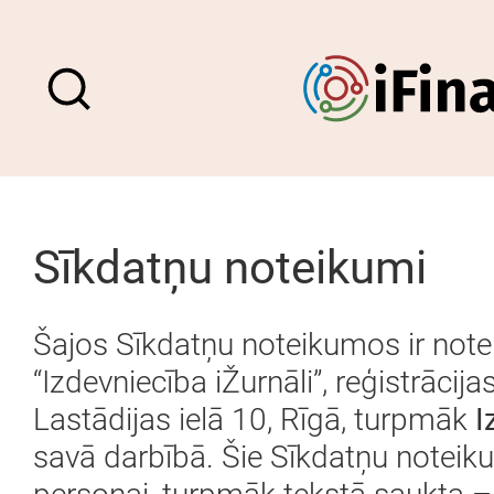
Sīkdatņu noteikumi
Šajos Sīkdatņu noteikumos ir notei
“Izdevniecība iŽurnāli”, reģistrāc
Lastādijas ielā 10, Rīgā, turpmāk
I
savā darbībā. Šie Sīkdatņu noteiku