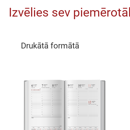
Izvēlies sev piemērotā
Drukātā formātā