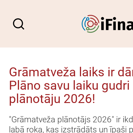
Grāmatveža laiks ir dā
Plāno savu laiku gudr
plānotāju 2026!
"Grāmatveža plānotājs 2026" ir ikd
labā roka, kas izstrādāts un īpaš