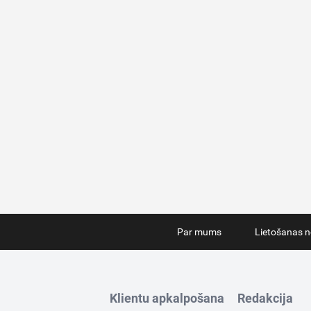
Par mums
Lietošanas n
Klientu apkalpošana
Redakcija