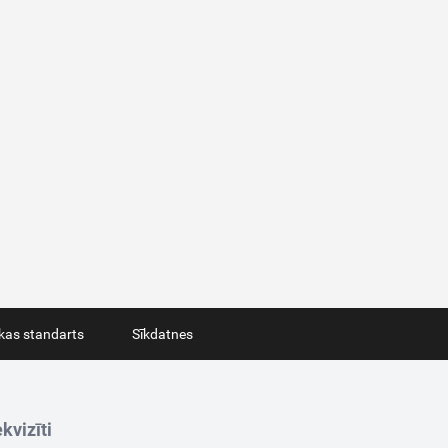
ikas standarts
Sīkdatnes
kvizīti