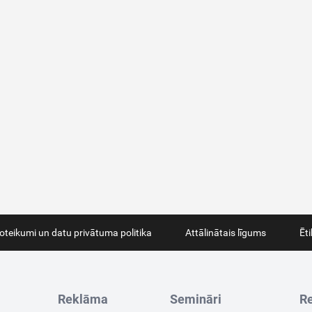
oteikumi un datu privātuma politika
Attālinātais līgums
Ēt
Reklāma
Semināri
Re