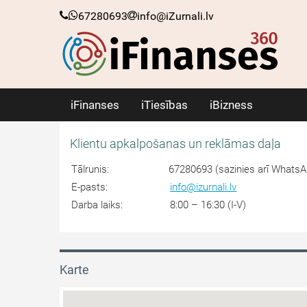
67280693
info@iZurnali.lv
iFinanses
iTiesības
iBizness
Klientu apkalpošanas un reklāmas daļa
Tālrunis:
67280693 (sazinies arī WhatsA
E-pasts:
info@izurnali.lv
Darba laiks:
8:00 – 16:30 (I-V)
Karte