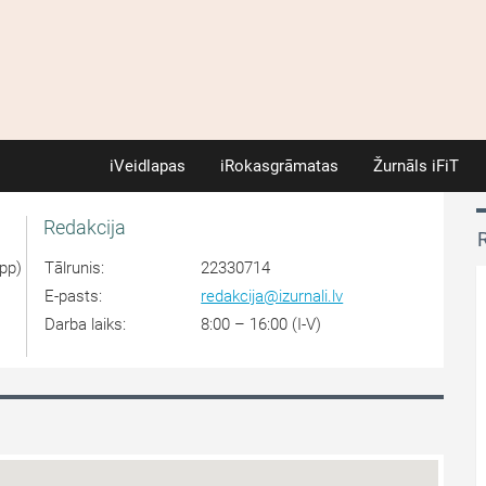
iVeidlapas
iRokasgrāmatas
Žurnāls iFiT
Redakcija
R
pp)
Tālrunis:
22330714
E-pasts:
redakcija@izurnali.lv
Darba laiks:
8:00 – 16:00 (I-V)