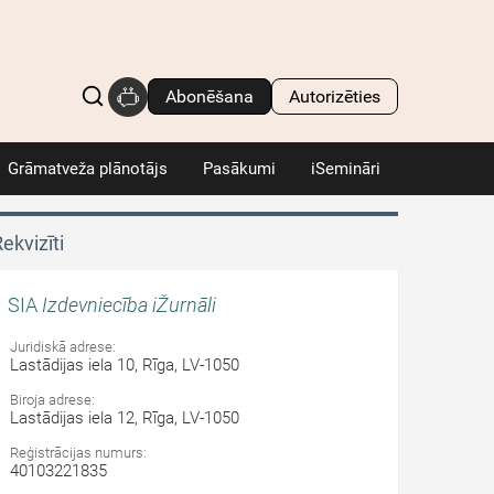
Abonēšana
Autorizēties
Grāmatveža plānotājs
Pasākumi
iSemināri
ekvizīti
SIA
Izdevniecība iŽurnāli
Juridiskā adrese:
Lastādijas iela 10, Rīga, LV-1050
Biroja adrese:
Lastādijas iela 12, Rīga, LV-1050
Reģistrācijas numurs:
40103221835