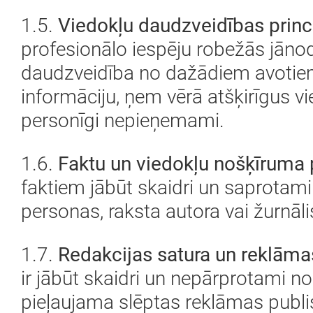
1.5.
Viedokļu daudzveidības princ
profesionālo iespēju robežās jāno
daudzveidība no dažādiem avotiem.
informāciju, ņem vērā atšķirīgus vie
personīgi nepieņemami.
1.6.
Faktu un viedokļu nošķīruma p
faktiem jābūt skaidri un saprotam
personas, raksta autora vai žurnāl
1.7.
Redakcijas satura un reklāma
ir jābūt skaidri un nepārprotami n
pieļaujama slēptas reklāmas publ