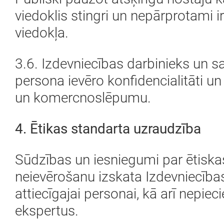
viedoklis stingri un nepārprotami
viedokļa.
3.6. Izdevniecības darbinieks un sa
persona ievēro konfidencialitāti u
un komercnoslēpumu.
4. Ētikas standarta uzraudzība
Sūdzības un iesniegumi par ētisk
neievērošanu izskata Izdevniecība
attiecīgajai personai, kā arī nepi
ekspertus.