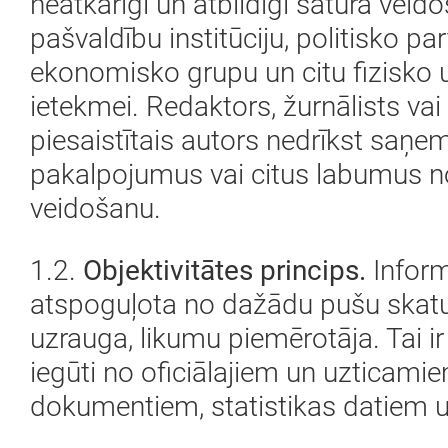
neatkarīgi un atbildīgi satura veid
pašvaldību institūciju, politisko part
ekonomisko grupu un citu fizisko 
ietekmei. Redaktors, žurnālists va
piesaistītais autors nedrīkst saņem
pakalpojumus vai citus labumus n
veidošanu.
1.2.
Objektivitātes princips.
Inform
atspoguļota no dažādu pušu skatu
uzrauga, likumu piemērotāja. Tai ir 
iegūti no oficiālajiem un uzticam
dokumentiem, statistikas datiem u.