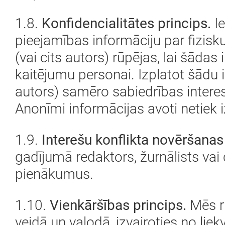
1.8.
Konfidencialitātes princips.
Ie
pieejamības informāciju par fizisku
(vai cits autors) rūpējas, lai šāda
kaitējumu personai. Izplatot šādu in
autors) samēro sabiedrības intere
Anonīmi informācijas avoti netiek 
1.9.
Interešu konflikta novēršanas 
gadījumā redaktors, žurnālists vai 
pienākumus.
1.10.
Vienkāršības princips.
Mēs r
veidā un valodā, izvairoties no li