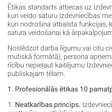
Ētikas standarts attiecas uz Izdev
kuri veido saturu Izdevniecības me
kuri nodrošina atbalsta funkcijas, kā
satura veidošanai kā ārpakalpojum
Noslēdzot darba līgumu vai citu civ
mutiskā formātā), persona apņema
rīcību nepieļaut kaitējumu Izdevni
publiskajam tēlam.
1. Profesionālās ētikas 10 pamatp
1.
Neatkarības princips.
Izdevniecī