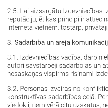
2.5. Lai aizsargātu Izdevniecības 
reputāciju, ētikas principi ir attiec
interneta vietnēm, tostarp, privāta
3. Sadarbība un ārējā komunikāci
3.1. Izdevniecības vadība, darbinie
autori savstarpēji sadarbojas un atb
nesaskaņas vispirms risināmi Izdev
3.2. Personas izvairās no konfliktie
konstruktīvas sadarbības ceļā. Per
viedokli, ņem vērā citu uzskatus, 