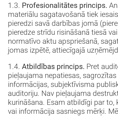
1.3.
Profesionalitātes princips.
Ana
materiālu sagatavošanā tiek iesaistī
pieredzi savā darbības jomā (pier
pieredze strīdu risināšanā tiesā vai 
normatīvo aktu apspriešanā, sagat
jomas izpētē, attiecīgajā uzņēmējd
1.4.
Atbildības princips.
Pret audit
pieļaujama nepatiesas, sagrozītas
informācijas, subjektīvisma publis
auditoriju. Nav pieļaujama destruk
kurināšana. Esam atbildīgi par to,
vai informācija sasniegs mērķi. Mēr