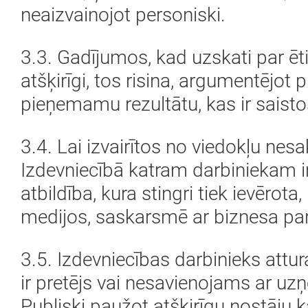
neaizvainojot personiski.
3.3. Gadījumos, kad uzskati par ē
atšķirīgi, tos risina, argumentējot
pieņemamu rezultātu, kas ir saisto
3.4. Lai izvairītos no viedokļu nesa
Izdevniecībā katram darbiniekam i
atbildība, kura stingri tiek ievēro
medijos, saskarsmē ar biznesa part
3.5. Izdevniecības darbinieks attur
ir pretējs vai nesavienojams ar 
Publiski paužot atšķirīgu nostāju 