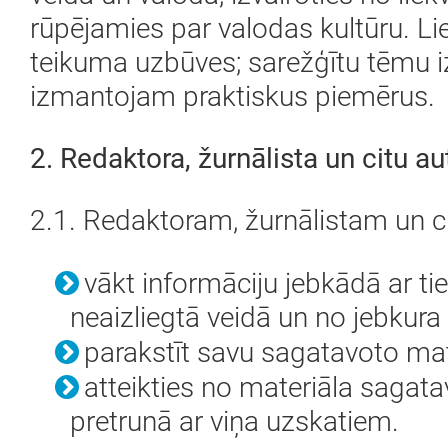
rūpējamies par valodas kultūru. L
teikuma uzbūves; sarežģītu tēmu 
izmantojam praktiskus piemērus.
2. Redaktora, žurnālista un citu au
2.1. Redaktoram, žurnālistam un ci
vākt informāciju jebkādā ar t
neaizliegtā veidā un no jebkura
parakstīt savu sagatavoto mat
atteikties no materiāla sagata
pretrunā ar viņa uzskatiem.