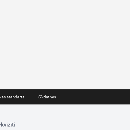
ikas standarts
Sīkdatnes
kvizīti