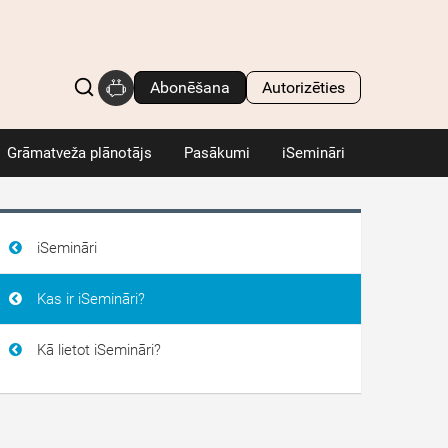
Abonēšana
Autorizēties
Grāmatveža plānotājs
Pasākumi
iSemināri
iSemināri
Kas ir iSemināri?
Kā lietot iSemināri?