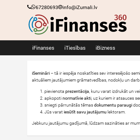
67280693
info@iZurnali.lv
iFinanses
iTiesības
iBizness
iSemināri
– tā ir iespēja noskatīties sev interesējošo se
aktuāliem jautājumiem grāmatvedības, nodokļu un darba
pievienota
prezentācija
, kuru varat izdrukāt un ve
apkopoti
normatīvie akti
, uz kuriem ir atsauces se
sniegti pārrunātās tēmas
dokumentu paraugi
doc
Jūs varat
iesūtīt savu jautājumu
lektoram.
Jebkuru jautājumu gadījumā, lūdzam sazināties ar mum