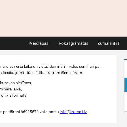
iVeidlapas
iRokasgrāmatas
Žurnāls iFiT
mināru
sev ērtā laikā un vietā
. iSemināri ir video semināri par
 tiesību jomā. Jūsu ērtībai katram iSemināram:
ikt savas piezīmes,
mināra laikā,
 un xls formātā,
s pa tālruni
66915571
vai e-pastu
info@izurnali.lv.