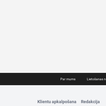
Par mums
Lietošanas n
Klientu apkalpošana
Redakcija