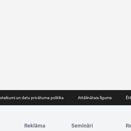
oteikumi un datu privātuma politika
Attālinātais līgums
Ēt
Reklāma
Semināri
Re