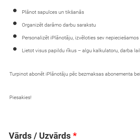
Plānot sapulces un tikšanās
Organizēt darāmo darbu sarakstu
Personalizēt iPlānotāju, izvēloties sev nepieciešam
Lietot visus papildu rīkus – algu kalkulatoru, darba la
Turpinot abonēt iPlānotāju pēc bezmaksas abonementa beigā
Piesakies!
Vārds / Uzvārds