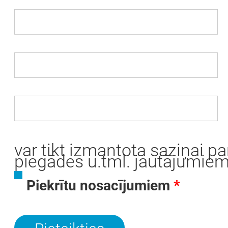
var tikt izmantota saziņai p
piegādes u.tml. jautājumiem
Piekrītu nosacījumiem