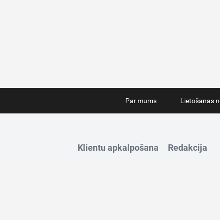
Par mums
Lietošanas n
Klientu apkalpošana
Redakcija
Tālrunis:
67280693
Tālrunis:
223307
E-pasts:
info@iZurnali.lv
E-pasts:
redakcij
Darba laiks:
8:00 – 16:30
(I-V)
Darba laiks:
8:00