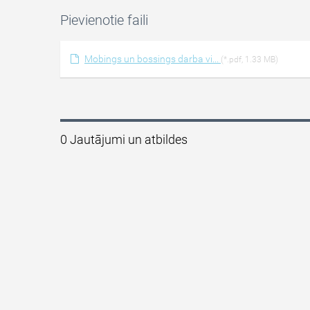
Pievienotie faili
Mobings un bossings darba vi...
(*.pdf, 1.33 MB)
0 Jautājumi un atbildes