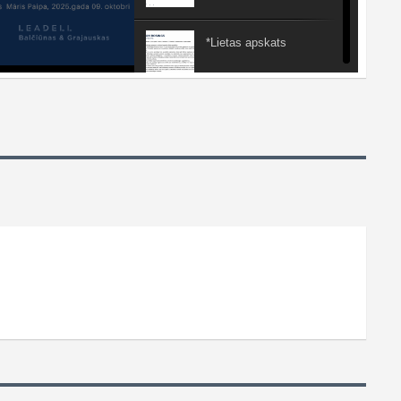
*Lietas apskats
*Kompensācijas
*Ko darīt darba
devējam?
*Ko darīt darbiniekam?
*mobinga izmantošana
nepamatoti