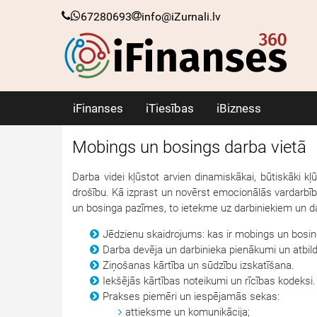
67280693
info@iZurnali.lv
iFinanses
iTiesības
iBizness
Mobings un bosings darba vietā
Darba videi kļūstot arvien dinamiskākai, būtiskāki kļ
drošību. Kā izprast un novērst emocionālās vardarbīb
un bosinga pazīmes, to ietekme uz darbiniekiem un da
Jēdzienu skaidrojums: kas ir mobings un bosi
Darba devēja un darbinieka pienākumi un atbild
Ziņošanas kārtība un sūdzību izskatīšana.
Iekšējās kārtības noteikumi un rīcības kodeksi.
Prakses piemēri un iespējamās sekas:
attieksme un komunikācija;