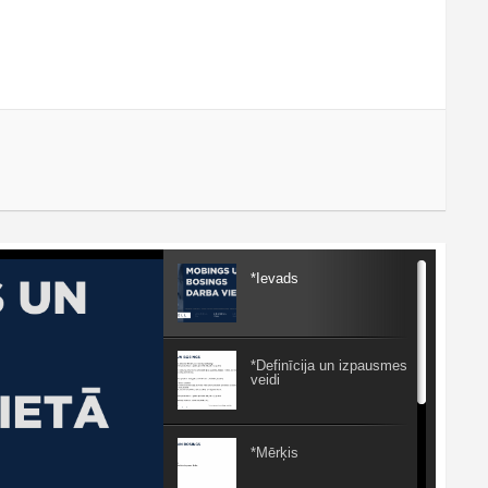
*Ievads
*Definīcija un izpausmes
veidi
*Mērķis