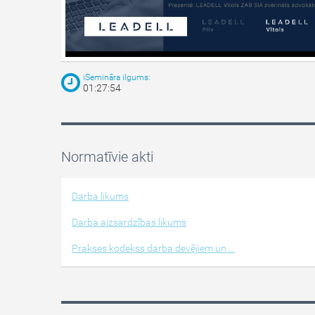
iSemināra ilgums:
01:27:54
Normatīvie akti
Darba likums
Darba aizsardzības likums
Prakses kodekss darba devējiem un ...