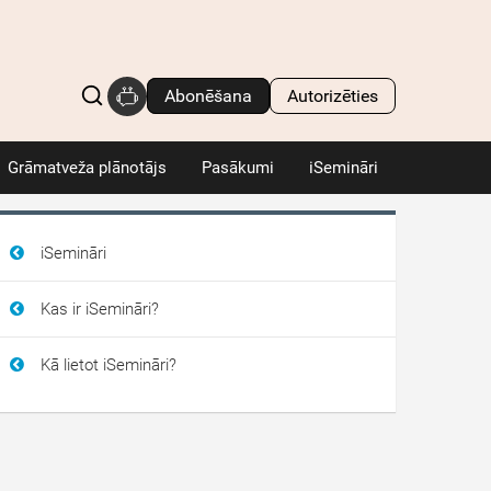
Abonēšana
Autorizēties
Grāmatveža plānotājs
Pasākumi
iSemināri
iSemināri
Kas ir iSemināri?
Kā lietot iSemināri?