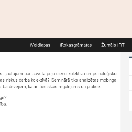
iVeidlapas
iRokasgrāmatas
Žurnāls iFiT
ūst jautājumi par savstarpējo cieņu kolektīvā un psiholoģisko
as riskus darba kolektīvā? iSeminārā tiks analizētas mobinga
rba devējiem, kā arī tiesiskais regulējums un prakse.
ngs?
ība.