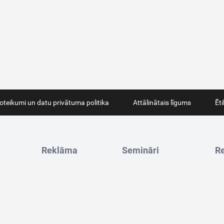
oteikumi un datu privātuma politika
Attālinātais līgums
Ēt
Reklāma
Semināri
Re
14
Tālrunis:
29404257
Tālrunis:
66915571
Ju
a@iZurnali.lv
E-pasts:
janis@iZurnali.lv
E-pasts:
seminari@iZurnali.lv
Bir
 – 16:00
(I-V)
Reklāmas iespējas
Darba laiks:
8:00 – 16:00
(I-V)
Re
PV