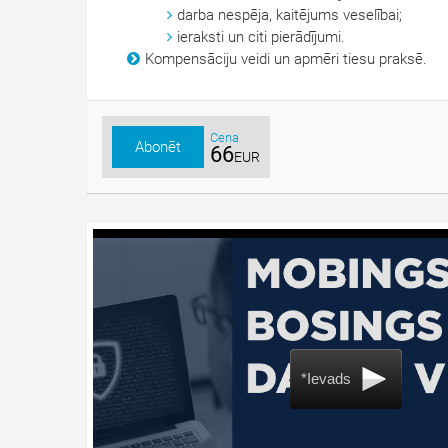
darba nespēja, kaitējums veselībai;
ieraksti un citi pierādījumi.
Kompensāciju veidi un apmēri tiesu praksē.
Cena
Abonēt
66
EUR
*Ievads