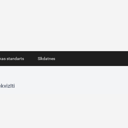
ikas standarts
Sīkdatnes
kvizīti
ridiskā adrese: Lastādijas iela 10, Rīga, LV-1050
oja adrese: Lastādijas iela 12, Rīga, LV-1050
ģistrācijas numurs: 40103221835
N reģistrācijas numurs: LV40103221835