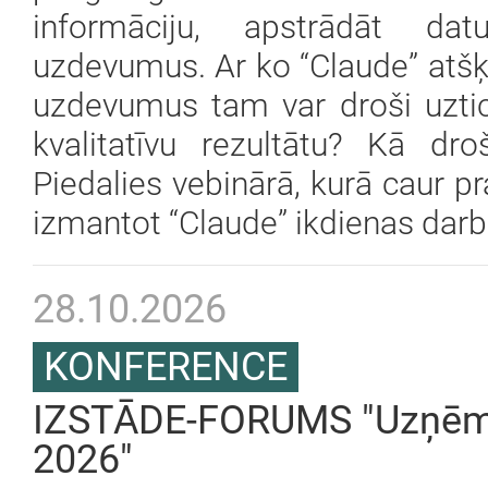
informāciju, apstrādāt da
uzdevumus. Ar ko “Claude” atšķ
uzdevumus tam var droši uzticēt
kvalitatīvu rezultātu? Kā dro
Piedalies vebinārā, kurā caur p
izmantot “Claude” ikdienas darb
28.10.2026
KONFERENCE
IZSTĀDE-FORUMS "Uzņēmu
2026"