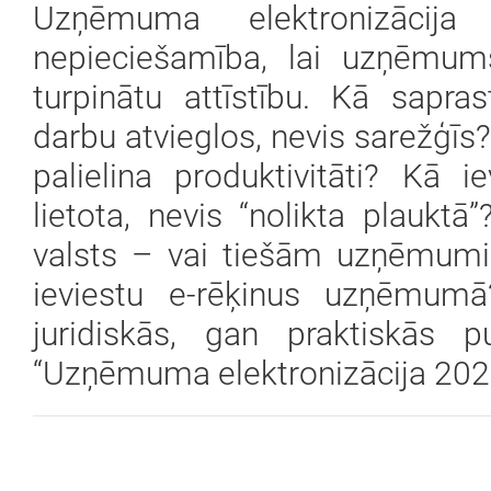
Uzņēmuma elektronizācija
nepieciešamība, lai uzņēmum
turpinātu attīstību. Kā sap
darbu atvieglos, nevis sarežģīs?
palielina produktivitāti? Kā i
lietota, nevis “nolikta plaukt
valsts – vai tiešām uzņēmumie
ieviestu e-rēķinus uzņēmum
juridiskās, gan praktiskās p
“Uzņēmuma elektronizācija 202