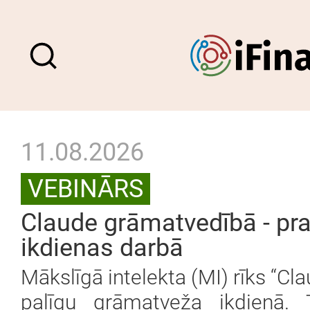
11.08.2026
VEBINĀRS
Claude grāmatvedībā - pra
ikdienas darbā
Mākslīgā intelekta (MI) rīks “Cl
palīgu grāmatveža ikdienā. T