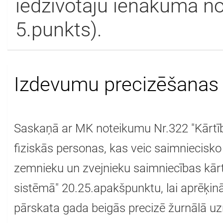
iedzīvotāju ienākuma no
5.punkts).
Izdevumu precizēšanas
Saskaņā ar MK noteikumu Nr.322 "Kārtība
fiziskās personas, kas veic saimniecisko
zemnieku un zvejnieku saimniecības kār
sistēmā" 20.25.apakšpunktu, lai aprēķin
pārskata gada beigās precizē žurnālā uz