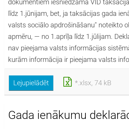
dokumentiem iesniedzama VID taksācij
līdz 1.jūnijam, bet, ja taksācijas gada i
valsts sociālo apdrošināšanu" noteikto 
apmēru, — no 1.aprīļa līdz 1.jūlijam. Dek
nav pieejama valsts informācijas sistēmā
kurām informācija ir pieejama valsts inf
Lejupielādēt
*.xlsx, 74 kB
Gada ienākumu deklarāc