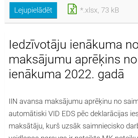
Lejupielādēt
*.xlsx, 73 kB
Iedzīvotāju ienākuma n
maksājumu aprēķins no 
ienākuma 2022. gadā
IIN avansa maksājumu aprēķinu no saim
automātiski VID EDS pēc deklarācijas ie
maksātāju, kurš uzsāk saimniecisko da