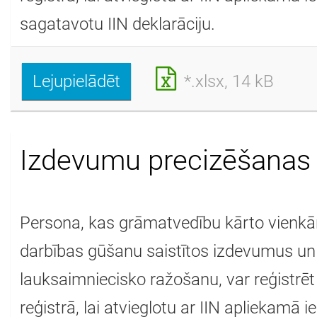
sagatavotu IIN deklarāciju.
Lejupielādēt
*.xlsx, 14 kB
Izdevumu precizēšanas
Persona, kas grāmatvedību kārto vienkār
darbības gūšanu saistītos izdevumus un
lauksaimniecisko ražošanu, var reģistrēt
reģistrā, lai atvieglotu ar IIN apliekamā