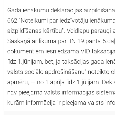
Gada ienākumu deklarācijas aizpildīšana
662 "Noteikumi par iedzīvotāju ienākuma
aizpildīšanas kārtību". Veidlapu paraugi
Saskaņā ar likuma par IIN 19.panta 5.daļu
dokumentiem iesniedzama VID taksācij
līdz 1.jūnijam, bet, ja taksācijas gada i
valsts sociālo apdrošināšanu" noteikto 
apmēru, — no 1.aprīļa līdz 1.jūlijam. Dek
nav pieejama valsts informācijas sistēmā
kurām informācija ir pieejama valsts inf