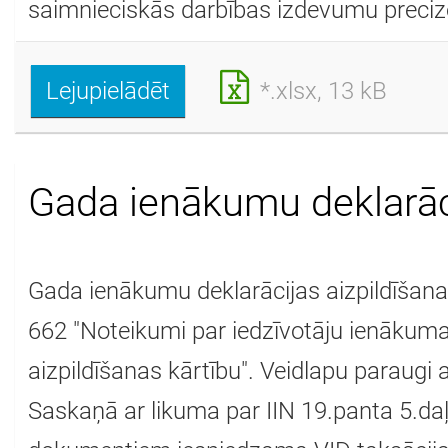
saimnieciskās darbības izdevumu precizē
Lejupielādēt
*.xlsx, 13 kB
Gada ienākumu deklarāc
Gada ienākumu deklarācijas aizpildīšana
662 "Noteikumi par iedzīvotāju ienākuma
aizpildīšanas kārtību". Veidlapu paraugi
Saskaņā ar likuma par IIN 19.panta 5.daļu