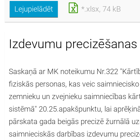
Lejupielādēt
*.xlsx, 74 kB
Izdevumu precizēšanas
Saskaņā ar MK noteikumu Nr.322 "Kārtība
fiziskās personas, kas veic saimniecisko
zemnieku un zvejnieku saimniecības kār
sistēmā" 20.25.apakšpunktu, lai aprēķin
pārskata gada beigās precizē žurnālā uz
saimnieciskās darbības izdevumu precizē