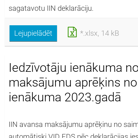
sagatavotu IIN deklarāciju.
Lejupielādēt
*.xlsx, 14 kB
Iedzīvotāju ienākuma n
maksājumu aprēķins no 
ienākuma 2023.gadā
IIN avansa maksājumu aprēķinu no saim
automātiski VID EDS pēc deklarācijas ie