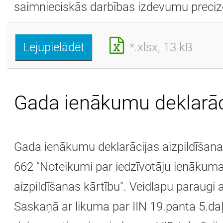
saimnieciskās darbības izdevumu precizē
Lejupielādēt
*.xlsx, 13 kB
Gada ienākumu deklarāc
Gada ienākumu deklarācijas aizpildīšana
662 "Noteikumi par iedzīvotāju ienākuma
aizpildīšanas kārtību". Veidlapu paraugi
Saskaņā ar likuma par IIN 19.panta 5.daļu