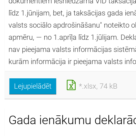
dokumentiem iesniedzama VID taksācij
līdz 1.jūnijam, bet, ja taksācijas gada i
valsts sociālo apdrošināšanu" noteikto 
apmēru, — no 1.aprīļa līdz 1.jūlijam. Dek
nav pieejama valsts informācijas sistēmā
kurām informācija ir pieejama valsts inf
Lejupielādēt
*.xlsx, 74 kB
Gada ienākumu deklarāc