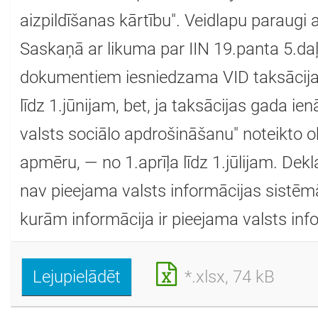
aizpildīšanas kārtību". Veidlapu paraugi
Saskaņā ar likuma par IIN 19.panta 5.daļu
dokumentiem iesniedzama VID taksācij
līdz 1.jūnijam, bet, ja taksācijas gada i
valsts sociālo apdrošināšanu" noteikto 
apmēru, — no 1.aprīļa līdz 1.jūlijam. Dek
nav pieejama valsts informācijas sistēmā
kurām informācija ir pieejama valsts inf
Lejupielādēt
*.xlsx, 74 kB