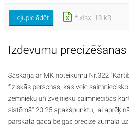
Lejupielādēt
*.xlsx, 13 kB
Izdevumu precizēšanas
Saskaņā ar MK noteikumu Nr.322 "Kārtība
fiziskās personas, kas veic saimniecisko
zemnieku un zvejnieku saimniecības kār
sistēmā" 20.25.apakšpunktu, lai aprēķin
pārskata gada beigās precizē žurnālā uz