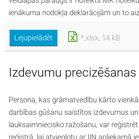
veidlapas paraugs ir noteikts MK noteik
ienākuma nodokļa deklarācijām un to aizp
Lejupielādēt
*.xlsx, 14 kB
Izdevumu precizēšanas
Persona, kas grāmatvedību kārto vienkār
darbības gūšanu saistītos izdevumus un
lauksaimniecisko ražošanu, var reģistrēt
reģistrā, lai atvieglotu ar IIN apliekamā