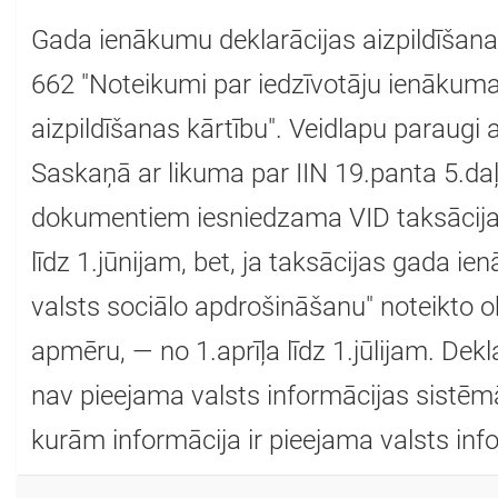
Gada ienākumu deklarācijas aizpildīšana
662 "Noteikumi par iedzīvotāju ienākuma
aizpildīšanas kārtību". Veidlapu paraugi
Saskaņā ar likuma par IIN 19.panta 5.daļu
dokumentiem iesniedzama VID taksācij
līdz 1.jūnijam, bet, ja taksācijas gada i
valsts sociālo apdrošināšanu" noteikto 
apmēru, — no 1.aprīļa līdz 1.jūlijam. Dek
nav pieejama valsts informācijas sistēmā
kurām informācija ir pieejama valsts inf