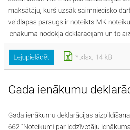
maksātāju, kurš uzsāk saimniecisko da
veidlapas paraugs ir noteikts MK noteik
ienākuma nodokļa deklarācijām un to aizp
Lejupielādēt
*.xlsx, 14 kB
Gada ienākumu deklarāc
Gada ienākumu deklarācijas aizpildīšana
662 "Noteikumi par iedzīvotāju ienākuma