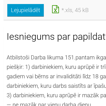
Lejupielādēt
*.xls, 45 kB
Iesniegums par papildat
Atbilstoši Darba likuma 151.pantam ikg
piešķir: 1) darbiniekiem, kuru aprūpē ir tr
gadiem vai bērns ar invaliditāti līdz 18 
darbiniekiem, kuru darbs saistīts ar īpaš
3) darbiniekiem, kuru aprūpē ir mazāk p
— ne mazāk par vienu darba dienu.