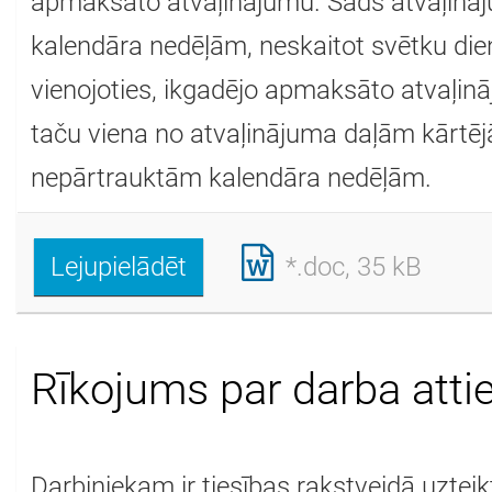
apmaksāto atvaļinājumu. Šāds atvaļināj
kalendāra nedēļām, neskaitot svētku di
vienojoties, ikgadējo apmaksāto atvaļinā
taču viena no atvaļinājuma daļām kārtēj
nepārtrauktām kalendāra nedēļām.
Lejupielādēt
*.doc, 35 kB
Rīkojums par darba atti
Darbiniekam ir tiesības rakstveidā uzteik