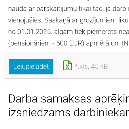
naudā ar pārskaitījumu tikai tad, ja darbi
vienojušies. Saskaņā ar grozījumiem lik
no 01.01.2025. algām tiek piemērots n
(pensionāriem - 500 EUR) apmērā un IIN
Lejupielādēt
*.xls, 45 kB
Darba samaksas aprēķin
izsniedzams darbinieka