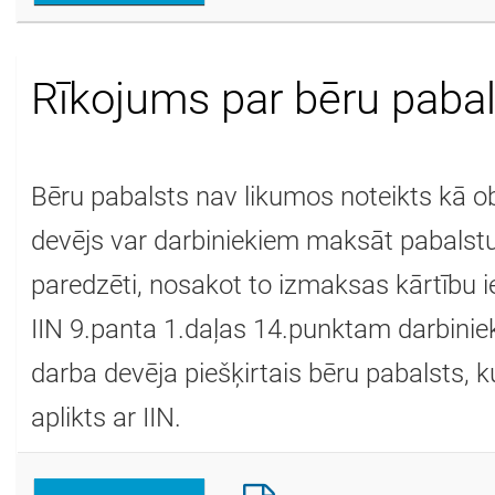
Rīkojums par bēru paba
Bēru pabalsts nav likumos noteikts kā o
devējs var darbiniekiem maksāt pabalst
paredzēti, nosakot to izmaksas kārtību i
IIN 9.panta 1.daļas 14.punktam darbinie
darba devēja piešķirtais bēru pabalsts, k
aplikts ar IIN.