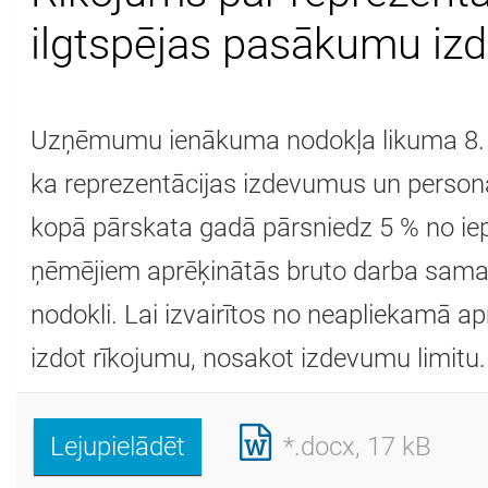
ilgtspējas pasākumu iz
Uzņēmumu ienākuma nodokļa likuma 8. p
ka reprezentācijas izdevumus un person
kopā pārskata gadā pārsniedz 5 % no ie
ņēmējiem aprēķinātās bruto darba sam
nodokli. Lai izvairītos no neapliekamā 
izdot rīkojumu, nosakot izdevumu limitu.
Lejupielādēt
*.docx, 17 kB