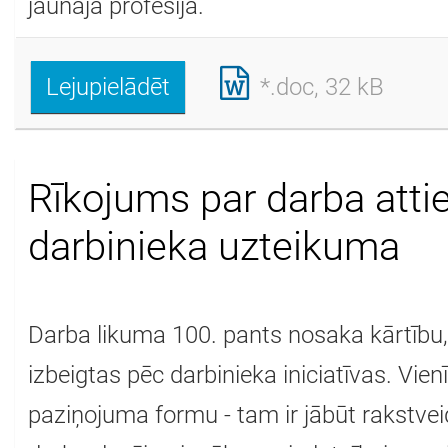
jaunajā profesijā.
Lejupielādēt
*.doc, 32 kB
Rīkojums par darba atti
darbinieka uzteikuma
Darba likuma 100. pants nosaka kārtību, 
izbeigtas pēc darbinieka iniciatīvas. Vie
paziņojuma formu - tam ir jābūt rakstvei