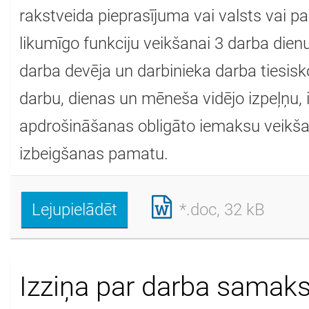
rakstveida pieprasījuma vai valsts vai pa
likumīgo funkciju veikšanai 3 darba dienu
darba devēja un darbinieka darba tiesisko
darbu, dienas un mēneša vidējo izpeļņu, 
apdrošināšanas obligāto iemaksu veikšan
izbeigšanas pamatu.
Lejupielādēt
*.doc, 32 kB
Izziņa par darba samak