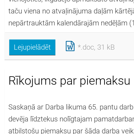
taču viena no atvaļinājuma daļām kārtēj
nepārtrauktām kalendārajām nedēļām (1
Lejupielādēt
*.doc, 31 kB
Rīkojums par piemaksu 
Saskaņā ar Darba likuma 65. pantu darbi
devēja līdztekus nolīgtajam pamatdarbam
atbilstošu piemaksu par šāda darba ve