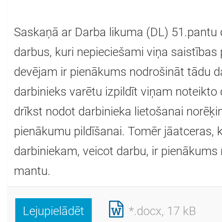
Saskaņā ar Darba likuma (DL) 51.pantu 
darbus, kuri nepieciešami viņa saistības
devējam ir pienākums nodrošināt tādu da
darbinieks varētu izpildīt viņam noteikt
drīkst nodot darbinieka lietošanai norēķ
pienākumu pildīšanai. Tomēr jāatceras, 
darbiniekam, veicot darbu, ir pienākums r
mantu.
Lejupielādēt
*.docx, 17 kB