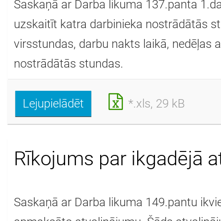
Saskaņā ar Darba likuma 137.panta 1.da
uzskaitīt katra darbinieka nostrādātās s
virsstundas, darbu nakts laikā, nedēļas 
nostrādātās stundas.
Lejupielādēt
*.xls, 29 kB
Rīkojums par ikgadējā a
Saskaņā ar Darba likuma 149.pantu ikvie