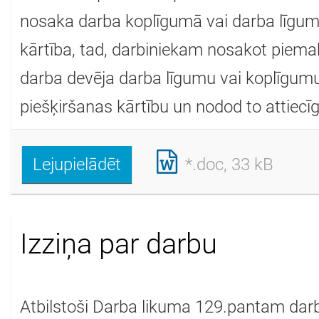
nosaka darba koplīgumā vai darba līgu
kārtība, tad, darbiniekam nosakot piema
darba devēja darba līgumu vai koplīgum
piešķiršanas kārtību un nodod to attiecīga
Lejupielādēt
*.doc, 33 kB
Izziņa par darbu
Atbilstoši Darba likuma 129.pantam dar