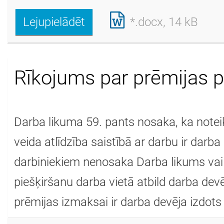
Lejupielādēt
*.docx, 14 kB
Rīkojums par prēmijas p
Darba likuma 59. pants nosaka, ka notei
veida atlīdzība saistībā ar darbu ir dar
darbiniekiem nenosaka Darba likums vai k
piešķiršanu darba vietā atbild darba d
prēmijas izmaksai ir darba devēja izdots