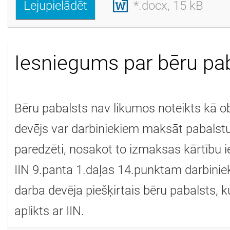
Lejupielādēt
*.docx, 15 kB
Iesniegums par bēru pa
Bēru pabalsts nav likumos noteikts kā o
devējs var darbiniekiem maksāt pabalst
paredzēti, nosakot to izmaksas kārtību i
IIN 9.panta 1.daļas 14.punktam darbinie
darba devēja piešķirtais bēru pabalsts, k
aplikts ar IIN.