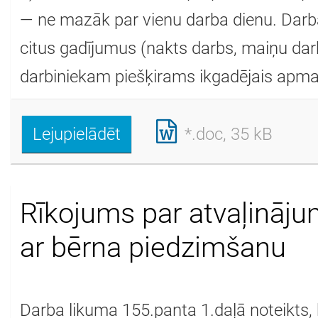
— ne mazāk par vienu darba dienu. Darba
citus gadījumus (nakts darbs, maiņu darb
darbiniekam piešķirams ikgadējais apma
Lejupielādēt
*.doc, 35 kB
Rīkojums par atvaļināj
ar bērna piedzimšanu
Darba likuma 155.panta 1.daļā noteikts, 