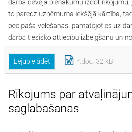
darba devēja pienākumu izdot rīkojumu, ja
to paredz uzņēmuma iekšējā kārtība, tad,
pēc paša vēlēšanās, pamatojoties uz dar
darba tiesisko attiecību izbeigšanu un nod
Lejupielādēt
*.doc, 32 kB
Rīkojums par atvaļināj
saglabāšanas