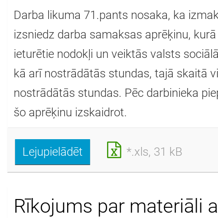
Darba likuma 71.pants nosaka, ka izmak
izsniedz darba samaksas aprēķinu, kur
ieturētie nodokļi un veiktās valsts soci
kā arī nostrādātās stundas, tajā skaitā v
nostrādātās stundas. Pēc darbinieka pi
šo aprēķinu izskaidrot.
Lejupielādēt
*.xls, 31 kB
Rīkojums par materiāli a