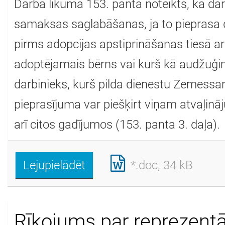
Darba likuma 153. pantā noteikts, ka dar
samaksas saglabāšanas, ja to pieprasa 
pirms adopcijas apstiprināšanas tiesā a
adoptējamais bērns vai kurš kā audžuģime
darbinieks, kurš pilda dienestu Zemessa
pieprasījuma var piešķirt viņam atvaļi
arī citos gadījumos (153. panta 3. daļa).
Lejupielādēt
*.doc, 34 kB
Rīkojums par reprezentā