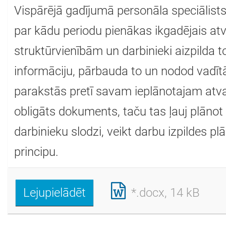
Vispārējā gadījumā personāla speciālists
par kādu periodu pienākas ikgadējais at
struktūrvienībām un darbinieki aizpilda 
informāciju, pārbauda to un nodod vadīt
parakstās pretī savam ieplānotajam atv
obligāts dokuments, taču tas ļauj plānot 
darbinieku slodzi, veikt darbu izpildes p
principu.
Lejupielādēt
*.docx, 14 kB