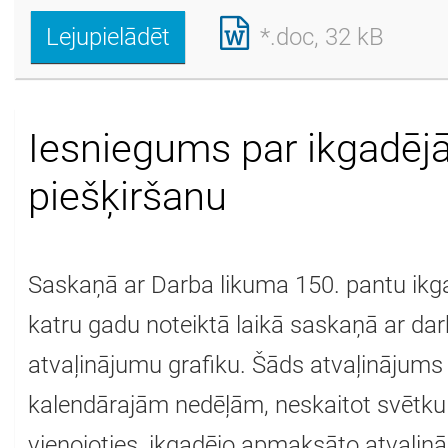
Lejupielādēt
*.doc, 32 kB
Iesniegums par ikgadējā
piešķiršanu
Saskaņā ar Darba likuma 150. pantu ikg
katru gadu noteiktā laikā saskaņā ar da
atvaļinājumu grafiku. Šāds atvaļinājums 
kalendārajām nedēļām, neskaitot svētku
vienojoties, ikgadējo apmaksāto atvaļinā