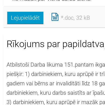
Lejupielādēt
*.doc, 32 kB
Rīkojums par papildatva
Atbilstoši Darba likuma 151.pantam ikg
piešķir: 1) darbiniekiem, kuru aprūpē ir tr
gadiem vai bērns ar invaliditāti līdz 18 
darbiniekiem, kuru darbs saistīts ar īpaš
3) darbiniekiem, kuru aprūpē ir mazāk p