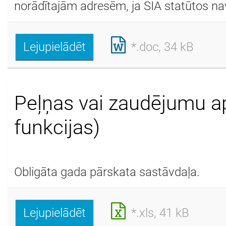
norādītajām adresēm, ja SIA statūtos nav
Lejupielādēt
*.doc, 34 kB
Peļņas vai zaudējumu a
funkcijas)
Obligāta gada pārskata sastāvdaļa.
Lejupielādēt
*.xls, 41 kB