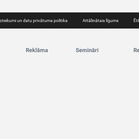
oteikumi un datu privātuma politika
Attālinātais līgums
Ēt
Reklāma
Semināri
Re
14
Tālrunis:
29404257
Tālrunis:
66915571
Ju
a@iZurnali.lv
E-pasts:
janis@iZurnali.lv
E-pasts:
seminari@iZurnali.lv
Bir
 – 16:00
(I-V)
Reklāmas iespējas
Darba laiks:
8:00 – 16:00
(I-V)
Re
PV
Sw
SE