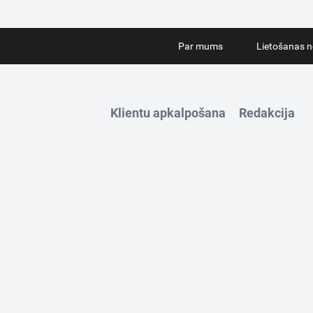
Par mums
Lietošanas n
Klientu apkalpošana
Redakcija
Tālrunis:
67280693
Tālrunis:
223307
E-pasts:
info@iZurnali.lv
E-pasts:
redakcij
Darba laiks:
8:00 – 16:30
(I-V)
Darba laiks:
8:00