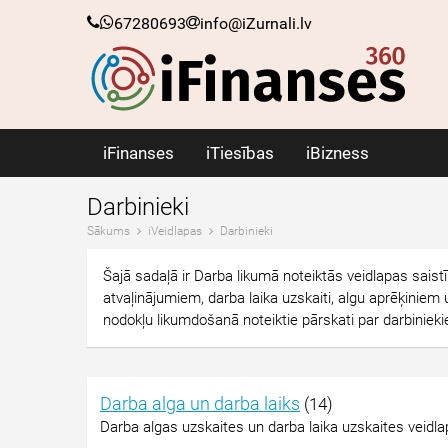
67280693
info@iZurnali.lv
iFinanses
iTiesības
iBizness
Darbinieki
Sākums
iVeidlapas
Darbinieki
Šajā sadaļā ir Darba likumā noteiktās veidlapas saist
atvaļinājumiem, darba laika uzskaiti, algu aprēķiniem 
nodokļu likumdošanā noteiktie pārskati par darbinie
Darba alga un darba laiks
(14)
Darba algas uzskaites un darba laika uzskaites veidl