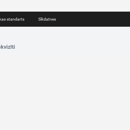
ikas standarts
Sīkdatnes
kvizīti
ridiskā adrese: Lastādijas iela 10, Rīga, LV-1050
oja adrese: Lastādijas iela 12, Rīga, LV-1050
ģistrācijas numurs: 40103221835
N reģistrācijas numurs: LV40103221835
edbank, LV48HABA0551024842696
B banka, LV84UNLA0055004409856