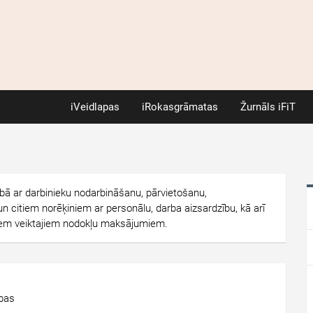
iVeidlapas
iRokasgrāmatas
Žurnāls iFiT
ībā ar darbinieku nodarbināšanu, pārvietošanu,
un citiem norēķiniem ar personālu, darba aizsardzību, kā arī
kiem veiktajiem nodokļu maksājumiem.
apas