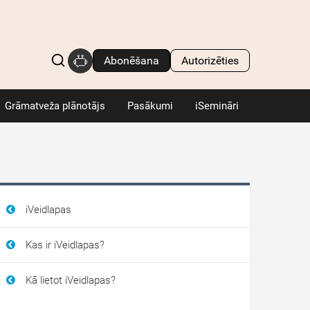
Abonēšana
Autorizēties
Grāmatveža plānotājs
Pasākumi
iSemināri
iVeidlapas
Kas ir iVeidlapas?
Kā lietot iVeidlapas?