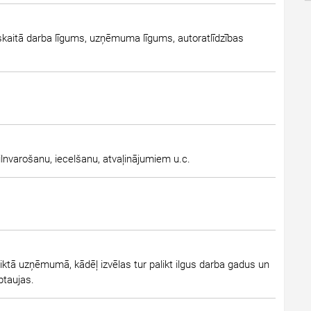
 skaitā darba līgums, uzņēmuma līgums, autoratlīdzības
ilnvarošanu, iecelšanu, atvaļinājumiem u.c.
eiktā uzņēmumā, kādēļ izvēlas tur palikt ilgus darba gadus un
ptaujas.