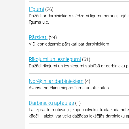
Līgumi
(26)
Dažādi ar darbiniekiem slēdzami līgumu paraugi, tajā
līgums u.c.
Pārskati
(24)
VID iesniedzamie pārskati par darbiniekiem
Rīkojumi un iesniegumi
(51)
Dažādi rīkojumi un iesniegumi saistībā ar darbinieku p
Norēķini ar darbiniekiem
(4)
Avansa norēķinu pieprasījums un atskaites
Darbinieku aptaujas
(1)
Lai izprastu motivāciju, kāpēc cilvēki strādā kādā not
kādēļ – aiziet, var veikt dažādas iekšējās darbinieku a