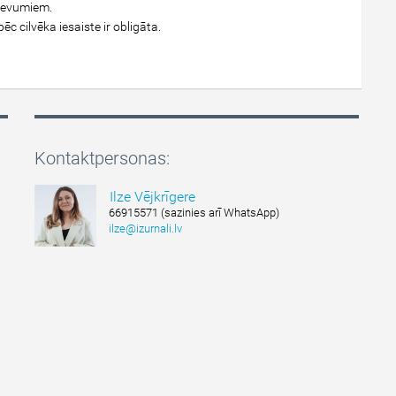
devumiem.
ēc cilvēka iesaiste ir obligāta.
Kontaktpersonas:
Ilze Vējkrīgere
66915571 (sazinies arī WhatsApp)
ilze@izurnali.lv