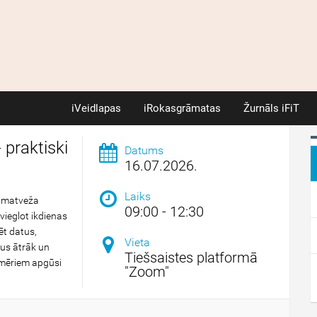
iVeidlapas
iRokasgrāmatas
Žurnāls iFiT
 praktiski
Datums
16.07.2026.
Laiks
grāmatveža
09:00 - 12:30
tvieglot ikdienas
ēt datus,
Vieta
us ātrāk un
Tiešsaistes platformā
emēriem apgūsi
"Zoom"