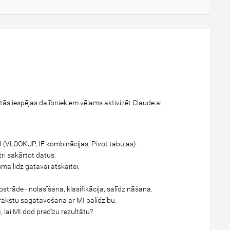
tās iespējas dalībniekiem vēlams aktivizēt Claude.ai
 (VLOOKUP, IF kombinācijas, Pivot tabulas).
tri sakārtot datus.
ma līdz gatavai atskaitei.
trāde - nolasīšana, klasifikācija, salīdzināšana.
erakstu sagatavošana ar MI palīdzību.
lai MI dod precīzu rezultātu?