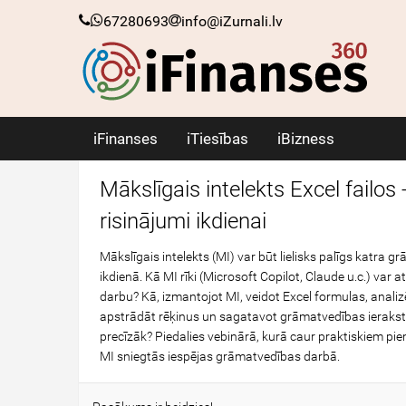
67280693
info@iZurnali.lv
iFinanses
iTiesības
iBizness
Mākslīgais intelekts Excel failos -
risinājumi ikdienai
Mākslīgais intelekts (MI) var būt lielisks palīgs katra 
ikdienā. Kā MI rīki (Microsoft Copilot, Claude u.c.) var a
darbu? Kā, izmantojot MI, veidot Excel formulas, analiz
apstrādāt rēķinus un sagatavot grāmatvedības ierakst
precīzāk? Piedalies vebinārā, kurā caur praktiskiem pi
MI sniegtās iespējas grāmatvedības darbā.