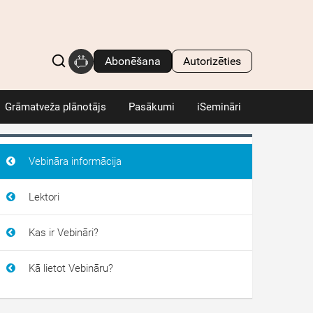
Abonēšana
Autorizēties
Grāmatveža plānotājs
Pasākumi
iSemināri
Vebināra informācija
Lektori
Kas ir Vebināri?
Kā lietot Vebināru?