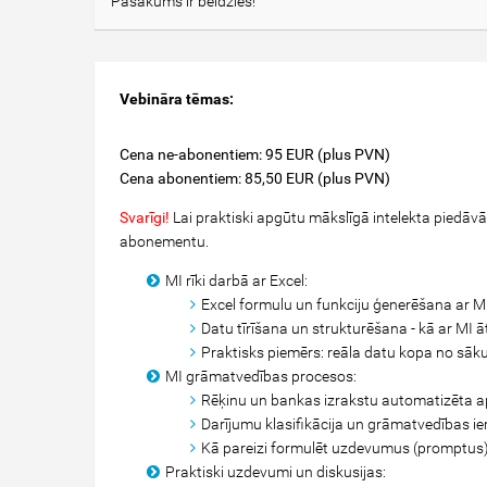
Pasākums ir beidzies!
Vebināra tēmas:
Cena ne-abonentiem: 95 EUR (plus PVN)
Cena abonentiem: 85,50 EUR (plus PVN)
Svarīgi!
Lai praktiski apgūtu mākslīgā intelekta piedāvā
abonementu.
MI rīki darbā ar Excel:
Excel formulu un funkciju ģenerēšana ar MI
Datu tīrīšana un strukturēšana - kā ar MI ā
Praktisks piemērs: reāla datu kopa no sāku
MI grāmatvedības procesos:
Rēķinu un bankas izrakstu automatizēta aps
Darījumu klasifikācija un grāmatvedības i
Kā pareizi formulēt uzdevumus (promptus), 
Praktiski uzdevumi un diskusijas: